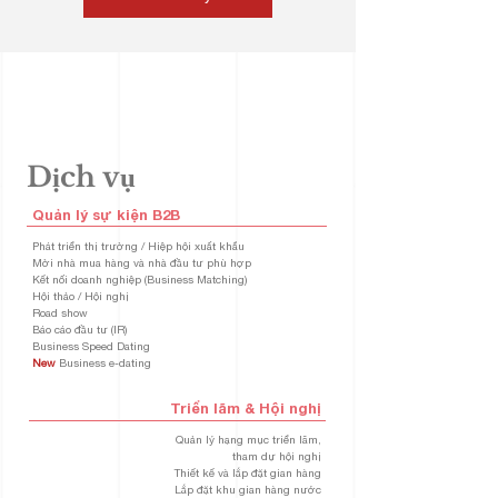
Dịch vụ
Quản lý sự kiện B2B
Phát triển thị trường / Hiệp hội xuất khẩu
Mời nhà mua hàng và nhà đầu tư phù hợp
Kết nối doanh nghiệp (Business Matching)
Hội thảo / Hội nghị
Road show
Báo cáo đầu tư (IR)
Business Speed Dating
New
Business e-dating
Triển lãm & Hội nghị
Quản lý hạng mục triển lãm,
tham dự hội nghị
Thiết kế và lắp đặt gian hàng
Lắp đặt khu gian hàng nước