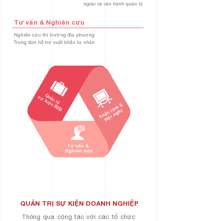
ngoài và vận hành quản lý
Tư vấn & Nghiên cứu
Nghiên cứu thị trường địa phương
Trung tâm hỗ trợ xuất khẩu tư nhân
Quản lý
sự kiện B2B
Triển lãm &
Hội nghị
Tư vấn &
Nghiên cứu
QUẢN TRỊ SỰ KIỆN DOANH NGHIỆP
Thông qua cộng tác với các tổ chức