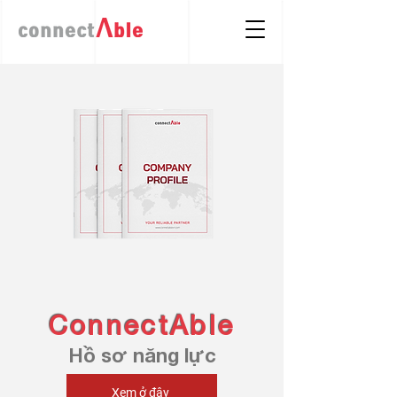
ConnectAble
Hồ sơ năng lực
Xem ở đây